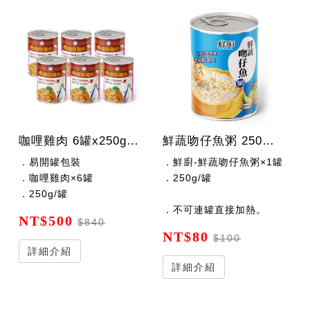
咖哩雞肉 6罐x250g/罐
鮮蔬吻仔魚粥 250公克/罐
．易開罐包裝
．鮮廚-鮮蔬吻仔魚粥×1罐
．咖哩雞肉×6罐
．250g/罐
．250g/罐
．不可連罐直接加熱。
NT$500
$840
NT$80
$100
詳細介紹
詳細介紹