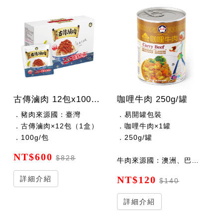
古傳滷肉 12包x100公克/包（調理包）
咖哩牛肉 250g/罐
．豬肉來源國：臺灣
．易開罐包裝
．古傳滷肉×12包（1盒）
．咖哩牛肉×1罐
．100g/包
．250g/罐
NT$600
$828
牛肉來源國：澳洲、巴拿馬、紐西蘭、巴拉圭
NT$120
詳細介紹
$140
詳細介紹