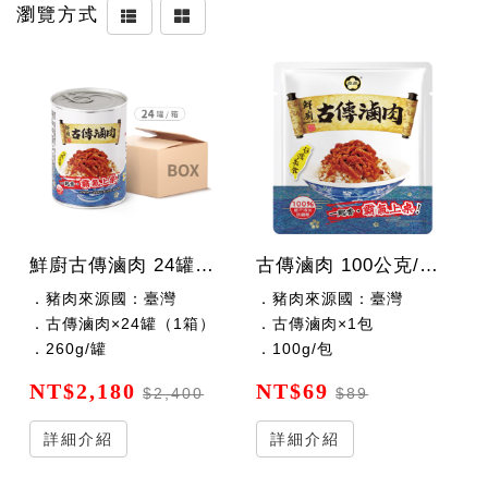
瀏覽方式
鮮廚古傳滷肉 24罐x260公克/罐
古傳滷肉 100公克/包（調理包）
．豬肉來源國：臺灣
．豬肉來源國：臺灣
．古傳滷肉×24罐（1箱）
．古傳滷肉×1包
．260g/罐
．100g/包
NT$2,180
NT$69
$2,400
$89
詳細介紹
詳細介紹