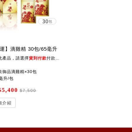
運】滴雞精 30包/65毫升
此產品，請選擇
貨到付款
付款方式，會手動扣除運費後出貨 ！
欣御品滴雞精×30包
毫升/包
5,400
$7,500
細介紹