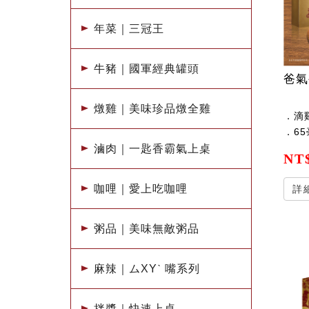
年菜｜三冠王
牛豬｜國軍經典罐頭
爸氣
燉雞｜美味珍品燉全雞
．滴
．65
滷肉｜一匙香霸氣上桌
NT$
咖哩｜愛上吃咖哩
詳
粥品｜美味無敵粥品
麻辣｜ムXYˋ 嘴系列
拌醬｜快速上桌