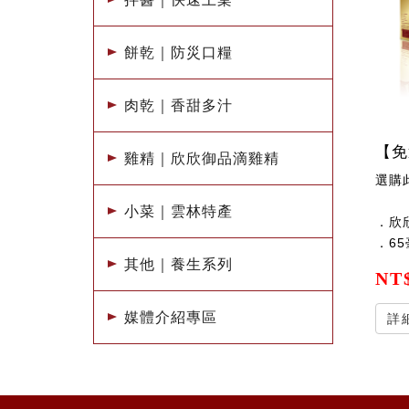
餅乾｜防災口糧
肉乾｜香甜多汁
【免
雞精｜欣欣御品滴雞精
選購
小菜｜雲林特產
．欣
．65
其他｜養生系列
NT$
媒體介紹專區
詳