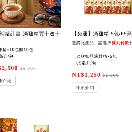
補給計畫-滴雞精買十送十
【免運】滴雞精 5包/65
選購此產品，請選擇
貨到付款
付款方式，
雞精×10包贈10包
毫升/包
．欣欣御品滴雞精×5包
．65毫升/包
2,500
$5,000
NT$1,250
$1,500
細介紹
詳細介紹