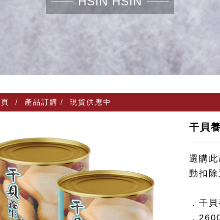
HSIN HSIN
頁
產品訂購
現貨供應中
干貝養
選購此
動扣除
．干貝
．260