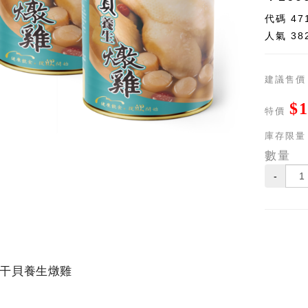
代碼
47
人氣
38
建議售價
$1
特價
庫存限量
數量
-
干貝養生燉雞