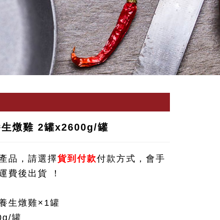
生燉雞 2罐x2600g/罐
產品，請選擇
貨到付款
付款方式，會手
運費後出貨 ！
養生燉雞×1罐
0g/罐