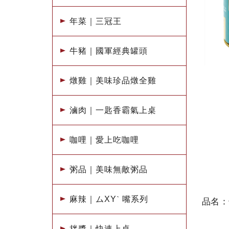
年菜｜三冠王
牛豬｜國軍經典罐頭
燉雞｜美味珍品燉全雞
滷肉｜一匙香霸氣上桌
咖哩｜愛上吃咖哩
粥品｜美味無敵粥品
麻辣｜ムXYˋ 嘴系列
品名：
拌醬｜快速上桌