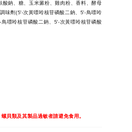
麩酸鈉、糖、玉米澱粉、雞肉粉、香料、酵母
味劑(5'-次黃嘌呤核苷磷酸二鈉、5'-鳥嘌呤
'-鳥嘌呤核苷磷酸二鈉、5'-次黃嘌呤核苷磷酸
、螺貝類及其製品過敏者請避免食用。