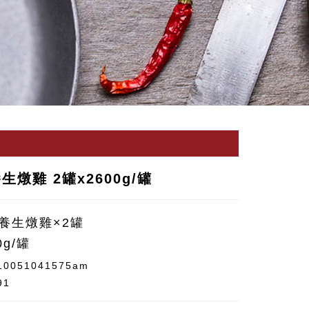
生燉雞 2罐x2600g/罐
養生燉雞×2罐
0g/罐
10051041575am
91