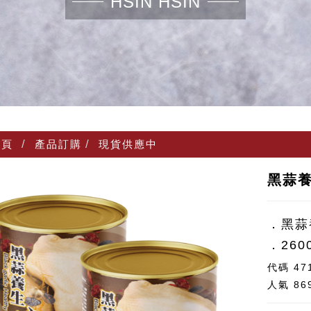
HSIN HSIN
頁
產品訂購
現貨供應中
黑蒜養
．黑蒜
．260
代碼
47
人氣
86