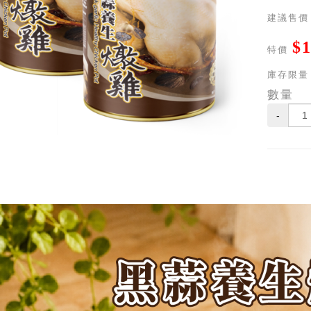
建議售價
$1
特價
庫存限量
數量
-