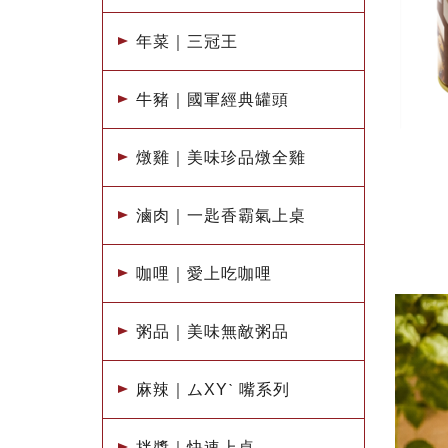
年菜｜三冠王
牛豬｜國軍經典罐頭
燉雞｜美味珍品燉全雞
滷肉｜一匙香霸氣上桌
咖哩｜愛上吃咖哩
粥品｜美味無敵粥品
麻辣｜ムXYˋ 嘴系列
拌醬｜快速上桌