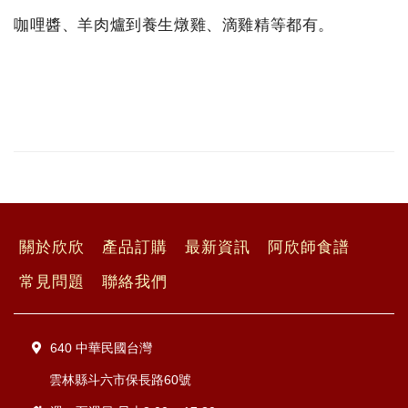
咖哩醬、羊肉爐到養生燉雞、滴雞精等都有。
關於欣欣
產品訂購
最新資訊
阿欣師食譜
常見問題
聯絡我們
640 中華民國台灣
雲林縣斗六市保長路60號