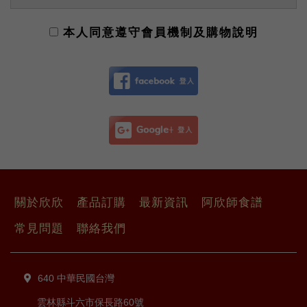
運費注意事項：
如下單免運商品，單筆訂單金額未滿
本人同意遵守
會員機制及購物說明
3,000元,請選用宅配貨到付款或ATM
轉帳(請自行扣除運費後匯款商品之金
額即可)，勿使用刷卡，運費150元後
台人員會自動扣除。
退貨退款：
根據消保法規定，欣欣生技食品股份
有限公司消費者均享有商品 到貨
七天
猶豫期
之權益；但產品不得拆封，否
則恕不接受退貨。欣欣生技食品股份
有限公司受理消費者的退換貨，從商
品收訖起 7天內為退換貨保證期，若
關於欣欣
產品訂購
最新資訊
阿欣師食譜
超過此期間視同驗收完成不得退換
常見問題
聯絡我們
貨。並請所有消費者注意以下事項：
》不良品退還經過檢查與測試之後，
若發現商品本身並無瑕疵，消費者必
須支付所有發生之相關費用。
640 中華民國台灣
》在您收到貨品後如因非人為因素之
雲林縣斗六市保長路60號