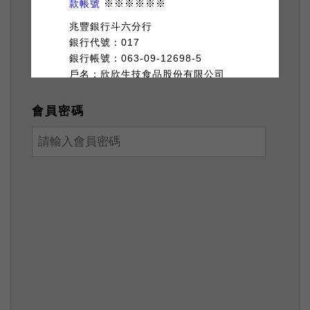
款帳號
※※※※※※
會員帳號
兆豐銀行斗六分行
銀行代號：017
銀行帳號：063-09-12698-5
戶名：欣欣生技食品股份有限公司
出貨方式：
會員密碼
寄送時間：
週一至週五依訂單順序為
主陸續出貨
，例假日、國定假日所收
到的訂單將於上班日安排出貨。
送貨方式：新竹物流配送/四大超商寄
送/郵局配送
送貨範圍：台灣本島、外島。(注意！
收件地址請勿為郵政信箱。)
產品保固/售後服務：若產品本身瑕疵
或運送過程導致新品瑕疵，到貨7日
內可更換新品。
其他：大量購買、公司團購，另有優
待。