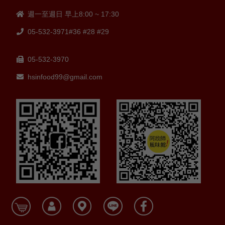
商品損毀、刮傷、或運輸過程造成包
裝破損不完整者，請您儘速通知本公
週一至週日 早上8:00 ~ 17:30
司客服人員，我們會進行商品瑕疵或
05-532-3971#36 #28 #29
損壞鑑定，並儘速將新品寄給您。
》所要辦理退貨或換貨的客戶皆需E-
mail或來電至欣欣生技食品股份有限
05-532-3970
公司，並提供：訂單號碼，退、換貨
hsinfood99@gmail.com
原因，姓名、聯絡電話及地址。(
連絡
窗口：05-5323971分機35賴小姐、
分機38江小姐 / E-
mail:hsinfood35@gmail.com)
》若您所訂購之商品無問題而您欲退
貨，退回的商品必須是全新未開狀
態，否則本公司有權拒絕接受退貨。
消費者必須自行負擔退回之運費。
》若商品因消費者個人不當拆卸產生
人為因素造成損毀、磨損、擦傷、刮
傷、髒污、包裝破損不完整者，或無
發票訂購紀錄，恕不接受退貨。