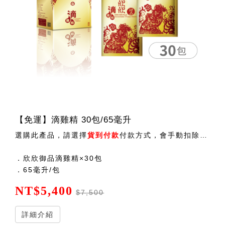
【免運】滴雞精 30包/65毫升
選購此產品，請選擇
貨到付款
付款方式，會手動扣除運費後出貨 ！
．欣欣御品滴雞精×30包
．65毫升/包
NT$5,400
$7,500
詳細介紹