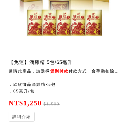
【免運】滴雞精 5包/65毫升
選購此產品，請選擇
貨到付款
付款方式，會手動扣除運費後出貨 ！
．欣欣御品滴雞精×5包
．65毫升/包
NT$1,250
$1,500
詳細介紹