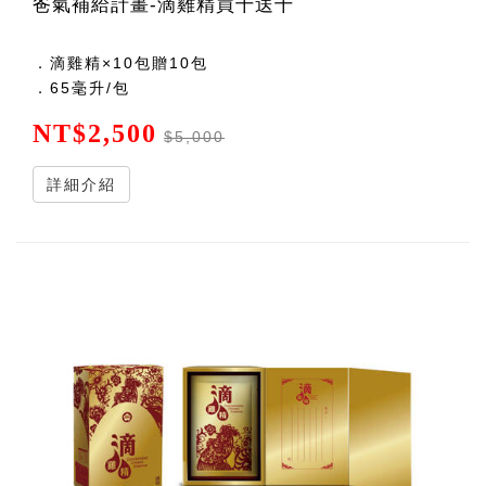
爸氣補給計畫-滴雞精買十送十
．滴雞精×10包贈10包
．65毫升/包
NT$2,500
$5,000
詳細介紹