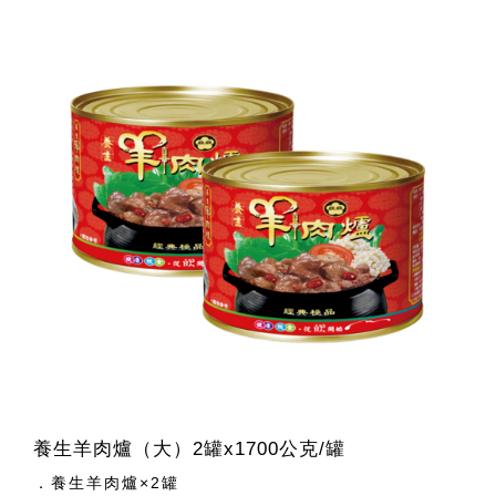
養生羊肉爐（大）2罐x1700公克/罐
．養生羊肉爐×2罐