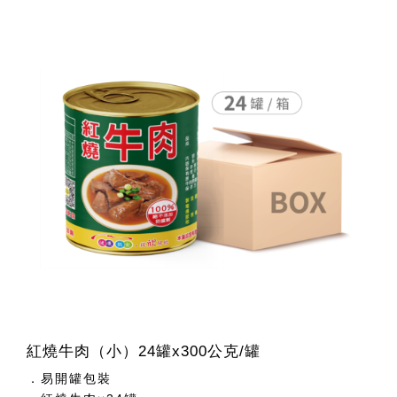
紅燒牛肉（小）24罐x300公克/罐
．易開罐包裝