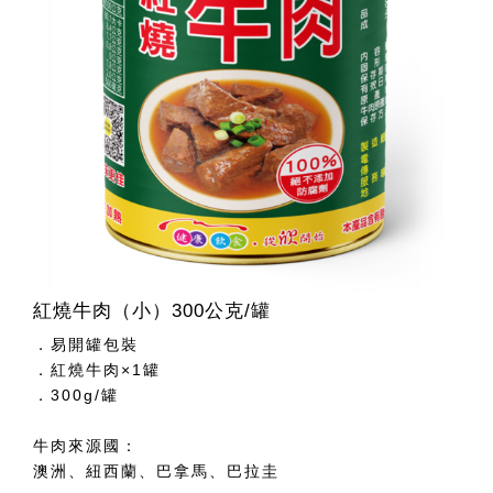
紅燒牛肉（小）300公克/罐
．易開罐包裝
．紅燒牛肉×1罐
．300g/罐
牛肉來源國：
澳洲、紐西蘭、巴拿馬、巴拉圭