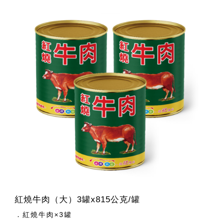
紅燒牛肉（大）3罐x815公克/罐
．紅燒牛肉×3罐