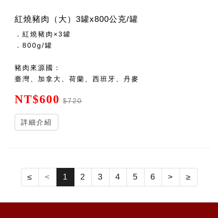
紅燒豬肉（大）3罐x800公克/罐
．紅燒豬肉×3罐
．800g/罐
豬肉來源國：
臺灣、加拿大、荷蘭、西班牙、丹麥
NT$600
$720
詳細介紹
≤
<
1
2
3
4
5
6
>
≥