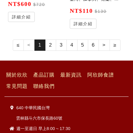
NT$600
$720
NT$110
$130
詳細介紹
詳細介紹
≤
<
1
2
3
4
5
6
>
≥
關於欣欣
產品訂購
最新資訊
阿欣師食譜
常見問題
聯絡我們
640 中華民國台灣
雲林縣斗六市保長路60號
週一至週日 早上8:00 ~ 17:30