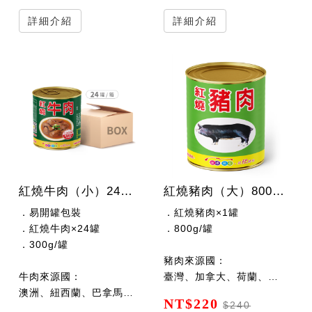
詳細介紹
詳細介紹
紅燒牛肉（小）24罐x300公克/罐
紅燒豬肉（大）800公克/罐
．易開罐包裝
．紅燒豬肉×1罐
．紅燒牛肉×24罐
．800g/罐
．300g/罐
豬肉來源國：
牛肉來源國：
臺灣、加拿大、荷蘭、西班牙、丹麥
澳洲、紐西蘭、巴拿馬、巴拉圭
NT$220
$240