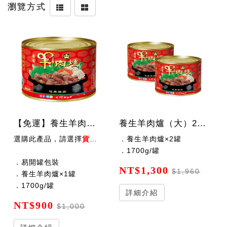
瀏覽方式
【免運】養生羊肉爐（大）1700公克/罐
養生羊肉爐（大）2罐x1700公克/罐
選購此產品，請選擇
貨到付款
付款方式，會手動扣除運費後出貨
．養生羊肉爐×2罐
．1700g/罐
．易開罐包裝
NT$1,300
$1,960
．養生羊肉爐×1罐
．1700g/罐
詳細介紹
NT$900
$1,000