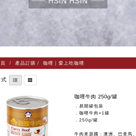
HSIN HSIN
頁
產品訂購
咖哩｜愛上吃咖哩
方式
咖哩牛肉 250g/罐
．易開罐包裝
．咖哩牛肉×1罐
．250g/罐
牛肉來源國：澳洲、巴拿馬