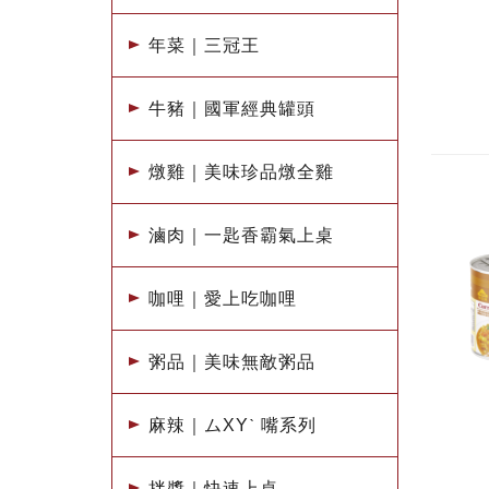
年菜｜三冠王
牛豬｜國軍經典罐頭
燉雞｜美味珍品燉全雞
滷肉｜一匙香霸氣上桌
咖哩｜愛上吃咖哩
粥品｜美味無敵粥品
麻辣｜ムXYˋ 嘴系列
拌醬｜快速上桌