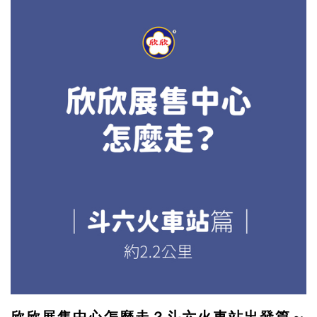
欣欣展售中心怎麼走？斗六火車站出發篇～