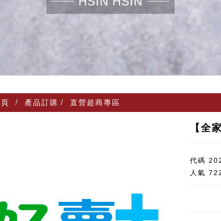
HSIN HSIN
頁
產品訂購
直營超商專區
【全
代碼
20
人氣
72