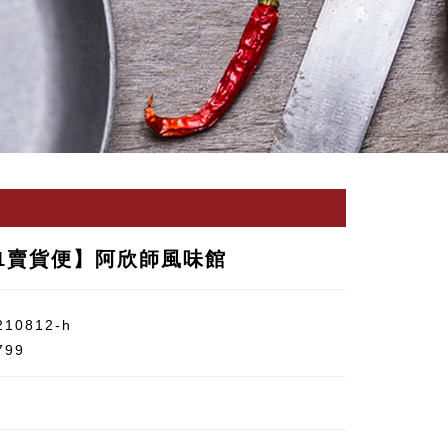
11賣貨便】阿欣師風味館
210812-h
799