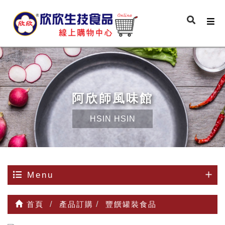
阿欣師風味館
HSIN HSIN
Menu
首頁
產品訂購
豐饌罐裝食品